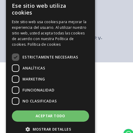
Política de privacidad
Ese sitio web utiliza
CATALAN
Política de cookies
cookies
Configurar cookies
SPANISH
Canal de denuncias
Este sitio web usa cookies para mejorar la
Sistema de compliance penal
experiencia del usuario. Al utilizar nuestro
ENGLISH
sitio web, usted acepta todas las cookies
© 2026 Mutualitat dels Enginyers MPS | CIF: V-
de acuerdo con nuestra Política de
08430191
cookies.
Política de cookies
ESTRICTAMENTE NECESARIAS
ANALÍTICAS
MARKETING
FUNCIONALIDAD
NO CLASIFICADAS
ACEPTAR TODO
MOSTRAR DETALLES