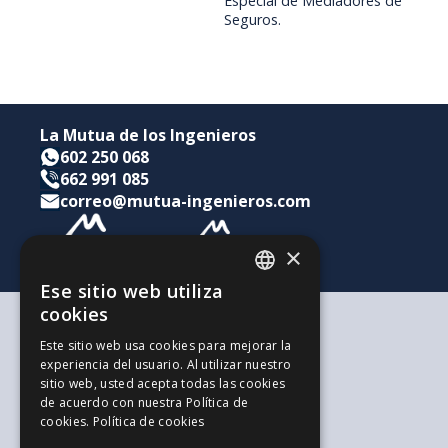
Especial de Mediadores de
Seguros.
La Mutua de los Ingenieros
602 250 068
662 991 085
correo@mutua-ingenieros.com
×
Ese sitio web utiliza
CATALAN
cookies
SPANISH
Según tus necesidades
Este sitio web usa cookies para mejorar la
Para ti y tu familia
experiencia del usuario. Al utilizar nuestro
ENGLISH
Para tus ahorros e inversiones
sitio web, usted acepta todas las cookies
Para tu empresa
de acuerdo con nuestra Política de
La alternativa a los Autónomos
cookies.
Política de cookies
Recursos de interés