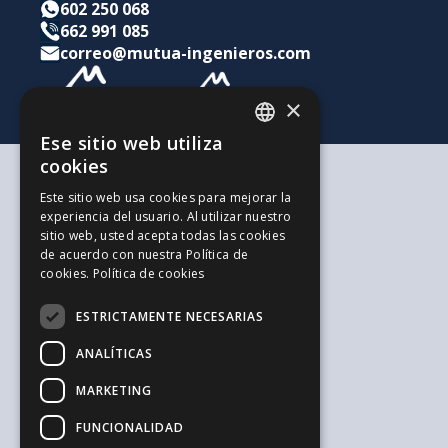
602 250 068
662 991 085
correo@mutua-ingenieros.com
×
Ese sitio web utiliza
CATALAN
cookies
SPANISH
Según tus necesidades
Este sitio web usa cookies para mejorar la
Para ti y tu familia
experiencia del usuario. Al utilizar nuestro
ENGLISH
Para tus ahorros e inversiones
sitio web, usted acepta todas las cookies
Para tu empresa
de acuerdo con nuestra Política de
La alternativa a los Autónomos
cookies.
Política de cookies
Recursos de interés
Trabaja con nosotros
ESTRICTAMENTE NECESARIAS
El Blog de la Ingeniería
Blog de Jovenes Inspirit Mutua
ANALÍTICAS
El Blog de Sepreco
MARKETING
Sugerencias y Reclamaciones
Información general y seguridad
FUNCIONALIDAD
Aviso legal