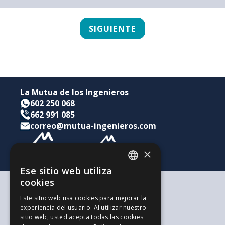
La Mutua de los Ingenieros
602 250 068
662 991 085
correo@mutua-ingenieros.com
×
Ese sitio web utiliza
CATALAN
cookies
SPANISH
Según tus necesidades
Este sitio web usa cookies para mejorar la
Para ti y tu familia
experiencia del usuario. Al utilizar nuestro
ENGLISH
Para tus ahorros e inversiones
sitio web, usted acepta todas las cookies