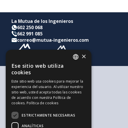
La Mutua de los Ingenieros
602 250 068
662 991 085
correo@mutua-ingenieros.com
×
Ese sitio web utiliza
CATALAN
cookies
SPANISH
Según tus necesidades
Este sitio web usa cookies para mejorar la
Para ti y tu familia
experiencia del usuario. Al utilizar nuestro
ENGLISH
Para tus ahorros e inversiones
sitio web, usted acepta todas las cookies
Para tu empresa
de acuerdo con nuestra Política de
La alternativa a los Autónomos
cookies.
Política de cookies
Recursos de interés
Trabaja con nosotros
ESTRICTAMENTE NECESARIAS
El Blog de la Ingeniería
Blog de Jovenes Inspirit Mutua
ANALÍTICAS